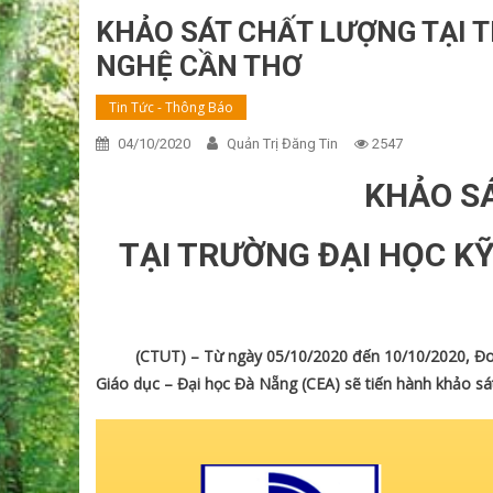
KHẢO SÁT CHẤT LƯỢNG TẠI 
NGHỆ CẦN THƠ
Tin Tức - Thông Báo
04/10/2020
Quản Trị Đăng Tin
2547
KHẢO S
TẠI TRƯỜNG ĐẠI HỌC K
(CTUT) – Từ ngày 05/10/2020 đến 10/10/2020, Đoàn 
Giáo dục – Đại học Đà Nẵng (CEA) sẽ tiến hành khảo sá