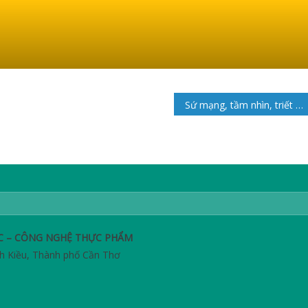
Sứ mạng, tầm nhìn, triết lý giáo dục
C – CÔNG NGHỆ THỰC PHẨM
h Kiều, Thành phố Cần Thơ