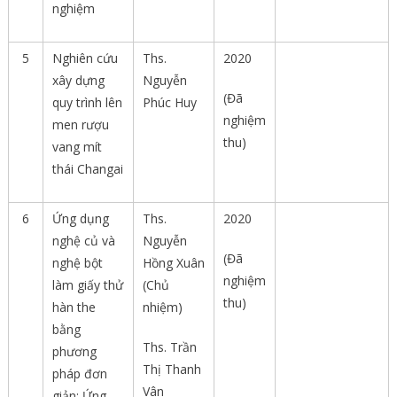
nghiệm
5
Nghiên cứu
Ths.
2020
xây dựng
Nguyễn
(Đã
quy trình lên
Phúc Huy
nghiệm
men rượu
thu)
vang mít
thái Changai
6
Ứng dụng
Ths.
2020
nghệ củ và
Nguyễn
(Đã
nghệ bột
Hồng Xuân
nghiệm
làm giấy thử
(Chủ
thu)
hàn the
nhiệm)
bằng
Ths. Trần
phương
Thị Thanh
pháp đơn
Vân
giản: Ứng