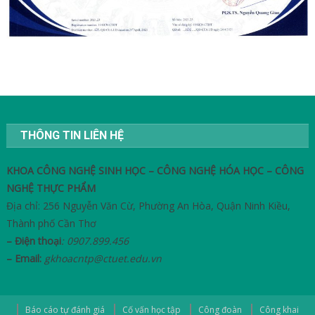
THÔNG TIN LIÊN HỆ
KHOA CÔNG NGHỆ SINH HỌC – CÔNG NGHỆ HÓA HỌC – CÔNG
NGHỆ THỰC PHẨM
Địa chỉ: 256 Nguyễn Văn Cừ, Phường An Hòa, Quận Ninh Kiều,
Thành phố Cần Thơ
– Điện thoại
: 0907.899.456
– Email:
gkhoacntp@ctuet.edu.vn
Báo cáo tự đánh giá
Cố vấn học tập
Công đoàn
Công khai