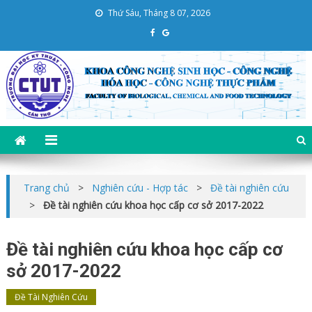
Skip
Thứ Sáu, Tháng 8 07, 2026
to
content
Khoa CNSH-CNHH-CNTP
Trường Đại học KT – CN Cần Thơ
Trang chủ
>
Nghiên cứu - Hợp tác
>
Đề tài nghiên cứu
>
Đề tài nghiên cứu khoa học cấp cơ sở 2017-2022
Đề tài nghiên cứu khoa học cấp cơ
sở 2017-2022
Đề Tài Nghiên Cứu