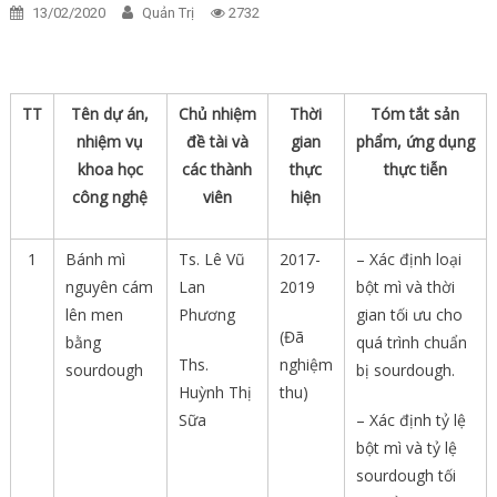
13/02/2020
Quản Trị
2732
TT
Tên dự án,
Chủ nhiệm
Thời
Tóm tắt sản
nhiệm vụ
đề tài
và
gian
phẩm, ứng dụng
khoa học
các thành
thực
thực tiễn
công nghệ
viên
hiện
1
Bánh mì
Ts. Lê Vũ
2017-
– Xác định loại
nguyên cám
Lan
2019
bột mì và thời
lên men
Phương
gian tối ưu cho
(Đã
bằng
quá trình chuẩn
Ths.
nghiệm
sourdough
bị sourdough.
Huỳnh Thị
thu)
Sữa
– Xác định tỷ lệ
bột mì và tỷ lệ
sourdough tối