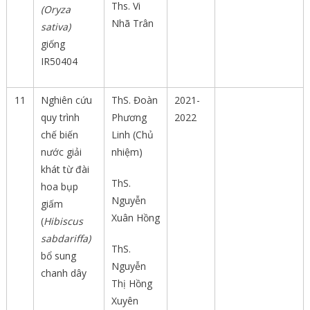
Ths. Vi
(Oryza
Nhã Trân
sativa)
giống
IR50404
11
Nghiên cứu
ThS. Đoàn
2021-
quy trình
Phương
2022
chế biến
Linh (Chủ
nước giải
nhiệm)
khát từ đài
ThS.
hoa bụp
Nguyễn
giấm
Xuân Hồng
(
Hibiscus
sabdariffa)
ThS.
bổ sung
Nguyễn
chanh dây
Thị Hồng
Xuyên