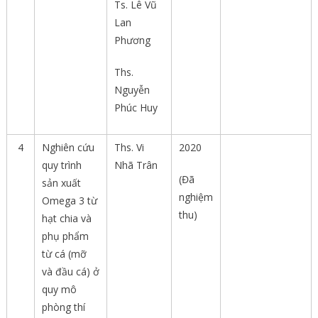
Ts. Lê Vũ
Lan
Phương
Ths.
Nguyễn
Phúc Huy
4
Nghiên cứu
Ths. Vi
2020
quy trình
Nhã Trân
(Đã
sản xuất
nghiệm
Omega 3 từ
thu)
hạt chia và
phụ phẩm
từ cá (mỡ
và đầu cá) ở
quy mô
phòng thí