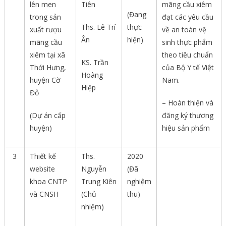
lên men
Tiên
mãng cầu xiêm
(Đang
trong sản
đạt các yêu cầu
Ths. Lê Trí
thực
xuất rượu
về an toàn vệ
Ân
hiện)
mãng cầu
sinh thực phẩm
xiêm tại xã
theo tiêu chuẩn
KS. Trần
Thới Hưng,
của Bộ Y tế Việt
Hoàng
huyện Cờ
Nam.
Hiệp
Đỏ
– Hoàn thiện và
(Dự án cấp
đăng ký thương
huyện)
hiệu sản phẩm
3
Thiết kế
Ths.
2020
website
Nguyễn
(Đã
khoa CNTP
Trung Kiên
nghiệm
và CNSH
(Chủ
thu)
nhiệm)