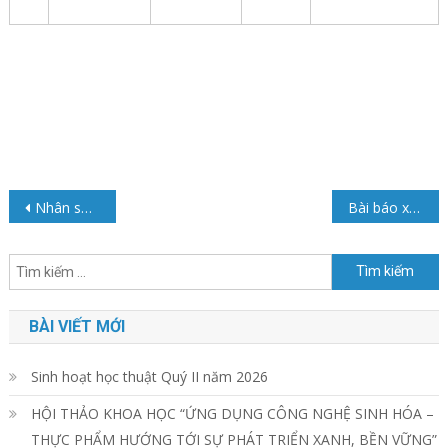
Điều
Nhân sự – Bộ môn CNTP
Bài báo xuất bản tạp chí quốc tế năm 2018-2019
hướng
Tìm
bài
kiếm
cho:
viết
BÀI VIẾT MỚI
Sinh hoạt học thuật Quý II năm 2026
HỘI THẢO KHOA HỌC “ỨNG DỤNG CÔNG NGHỆ SINH HÓA –
THỰC PHẨM HƯỚNG TỚI SỰ PHÁT TRIỂN XANH, BỀN VỮNG”