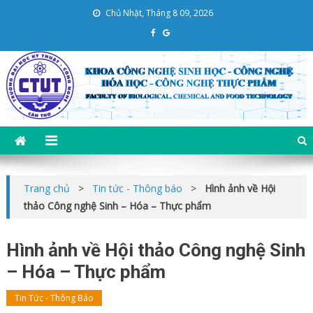
Skip
Chủ Nhật, Tháng 8 09, 2026
to
content
Khoa CNSH-CNHH-CNTP
Trường Đại học KT – CN Cần Thơ
Trang chủ
>
Tin tức - Thông báo
>
Hình ảnh về Hội
thảo Công nghệ Sinh – Hóa – Thực phẩm
Hình ảnh về Hội thảo Công nghệ Sinh
– Hóa – Thực phẩm
Tin Tức - Thông Báo