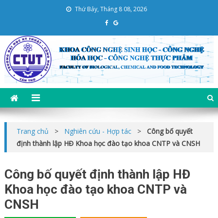
Skip
Thứ Bảy, Tháng 8 08, 2026
to
content
Khoa CNSH-CNHH-CNTP
Trường Đại học KT – CN Cần Thơ
Trang chủ
>
Nghiên cứu - Hợp tác
>
Công bố quyết
định thành lập HĐ Khoa học đào tạo khoa CNTP và CNSH
Công bố quyết định thành lập HĐ
Khoa học đào tạo khoa CNTP và
CNSH