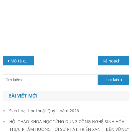
Điều
Mô tả chương trình dạy học CNTP
Kế hoạch phân công phục vụ đợt khảo sát sơ bộ CTĐT ngành Công nghệ thực phẩm
hướng
Tìm
bài
kiếm
cho:
viết
BÀI VIẾT MỚI
Sinh hoạt học thuật Quý II năm 2026
HỘI THẢO KHOA HỌC “ỨNG DỤNG CÔNG NGHỆ SINH HÓA –
THỰC PHẨM HƯỚNG TỚI SỰ PHÁT TRIỂN XANH, BỀN VỮNG”