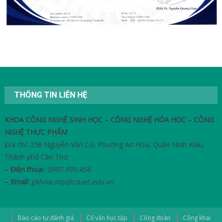
THÔNG TIN LIÊN HỆ
KHOA CÔNG NGHỆ SINH HỌC – CÔNG NGHỆ HÓA HỌC – CÔNG
NGHỆ THỰC PHẨM
Địa chỉ: 256 Nguyễn Văn Cừ, Phường An Hòa, Quận Ninh Kiều,
Thành phố Cần Thơ
– Điện thoại
: 0907.899.456
– Email:
gkhoacntp@ctuet.edu.vn
Báo cáo tự đánh giá
Cố vấn học tập
Công đoàn
Công khai